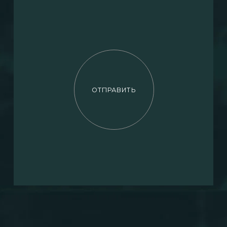
СВЕТЛАНА КАСАТКИНА
УПРАВЛЯЮЩИЙ ПАРТНЕР EXOTIC PROPERTY
АВТОРСКИЙ
TELEGRAM-
КАНАЛ
Про элитную недвижимость, лайфстайл,
эстетику острова Пхукет
⠀ ⠀⠀ПОДПИСАТЬСЯ