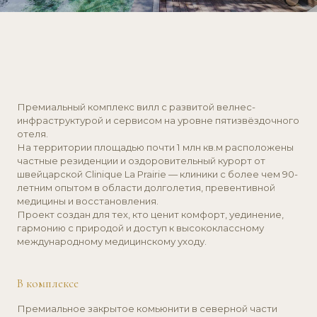
отеля.
На территории площадью почти 1 млн кв.м расположены
частные резиденции и оздоровительный курорт от
швейцарской Clinique La Prairie — клиники с более чем 90-
летним опытом в области долголетия, превентивной
медицины и восстановления.
Проект создан для тех, кто ценит комфорт, уединение,
гармонию с природой и доступ к высококлассному
международному медицинскому уходу.
В комплексе
Премиальное закрытое комьюнити в северной части
Пхукета, всего в 15 минутах от аэропорта и рядом с
пляжами, международной школой, торговыми центрами и
госпиталями. На территории площадью 960 тысяч кв.м
расположены виллы с 2–4 спальнями и участками от 558
до 1895 кв.м, а также оздоровительный курорт Clinique La
Prairie
— легендарная швейцарская клиника с более чем
90-летней историей в области долголетия и
превентивной медицины. Первая фаза проекта включает
ограниченное количество вилл с площадью застройки от
325 до 780 кв.м. Концепция комплекса предполагает
гармоничное взаимодействие с природой, низкую
плотность застройки (менее 15% территории) и создание
условий для долгой и здоровой жизни.