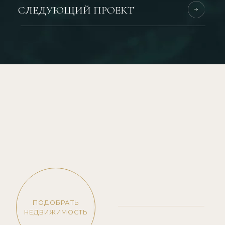
+666 222 69 009
info@exoticproperty.ru
131/111 Moo 7, Wichitsongkram Rd., Kathu, Phuket,
СВЕТЛАНА КАСАТКИНА УПРАВЛЯЮЩИЙ
Thailand, 83120
ПАРТНЕР EXOTIC PROPERTY
ПОДПИШИСЬ НА
АВТОРСКИЙ TELEGRAM-КАНАЛ
Политика конфиденциальности
Про элитную недвижимость,
лайфстайл, эстетику острова Пхукет
© 2009-2025 Exotic Property
Website by Design Deri
ПОДПИСАТЬСЯ