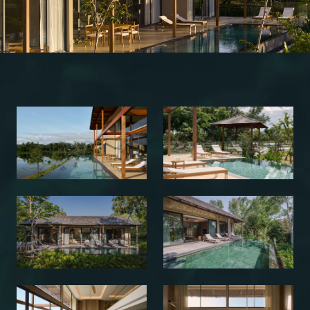
Ваше имя
+1(000)000-0000
Ваш email
Я согласен с
обработкой персональных данных
, а
также с
политикой конфиденциальности
Я даю согласие на направление рекламных
рассылок