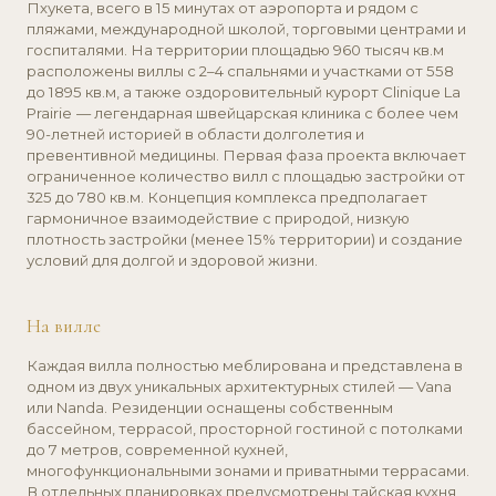
На вилле
Каждая вилла полностью меблирована и представлена в
одном из двух уникальных архитектурных стилей — Vana
или Nanda. Резиденции оснащены собственным
бассейном, террасой, просторной гостиной с потолками
до 7 метров, современной кухней,
многофункциональными зонами и приватными террасами.
В отдельных планировках предусмотрены тайская кухня,
вторая гостиная, комната для персонала и панорамные
виды на озеро. При проектировании комплекса особое
внимание уделено экологичности: применяются
натуральные материалы, предусмотрена эффективная
вентиляция, защита от электромагнитного излучения,
система микроклимата и биофильный подход в дизайне.
Особенность
Главная особенность комплекса — уникальное сочетание
уединённой жизни на природе, современных велнес-
решений и инфраструктуры мирового уровня. Это
первый в Азии проект с участием Clinique La Prairie,
предоставляющий жителям доступ к индивидуальным
ВЫБРАТЬ ЭТОТ
ПРОЕКТ
программам оздоровления и долголетия. Развитая
инфраструктура включает органическую ферму,
ресторан с концепцией zero waste, детский клуб,
оздоровительный центр, йога-залы и природный