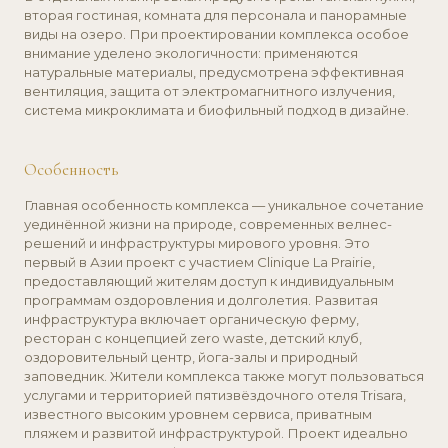
заповедник. Жители комплекса также могут пользоваться
услугами и территорией пятизвёздочного отеля Trisara,
известного высоким уровнем сервиса, приватным
пляжем и развитой инфраструктурой. Проект идеально
подходит как для комфортного проживания, так и для
инвестиций: сдача вилл осуществляется по системе
branded residences
от Trisara с прогнозируемой
доходностью от 6% годовых.