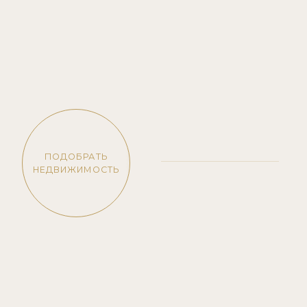
131/111 Moo 7, Wichitsongkram Rd., Kathu, Phuket,
СВЕТЛАНА КАСАТКИНА УПРАВЛЯЮЩИЙ
Thailand, 83120
ПАРТНЕР EXOTIC PROPERTY
ПОДПИШИСЬ НА
АВТОРСКИЙ TELEGRAM-КАНАЛ
Политика конфиденциальности
Про элитную недвижимость,
лайфстайл, эстетику острова Пхукет
© 2009-2025 Exotic Property
Website by Design Deri
ПОДПИСАТЬСЯ