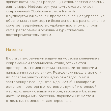
просторными помещениями с высокими потолками и
панорамным остеклением. Резиденции предлагают от 4
до 7 спален, участки площадью от 479 до 957 м² и
застроенную площадь от 514 до 1 229 м². Планировки
включают просторные гостиные с кухней и столовой,
мастер-спальни с видом на море, террасы и балконы,
частные инфинити-бассейны, парковочные места и
отдельные помещения для персонала.
Особенность
ВЫБРАТЬ ЭТОТ
ПРОЕКТ
Проект сочетает панорамные виды на море, камерный
формат и премиальную архитектуру в одной из самых
востребованных локаций Пхукета. Он идеально подходит
как для личного проживания, так и для инвестиций:
прогнозируемая доходность достигает до 9,59 % годовых
при профессиональном управлении арендой.
Девелопером выступает сингапурская компания с более
чем десятилетним опытом работы в регионе, что
обеспечивает надёжность и высокое качество
реализации.