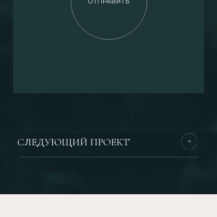
СВЕТЛАНА КАСАТКИНА
УПРАВЛЯЮЩИЙ ПАРТНЕР EXOTIC PROPERTY
АВТОРСКИЙ
TELEGRAM-
КАНАЛ
Про элитную недвижимость, лайфстайл,
эстетику острова Пхукет
⠀ ⠀⠀ПОДПИСАТЬСЯ
+666 222 69 009
info@exoticproperty.ru