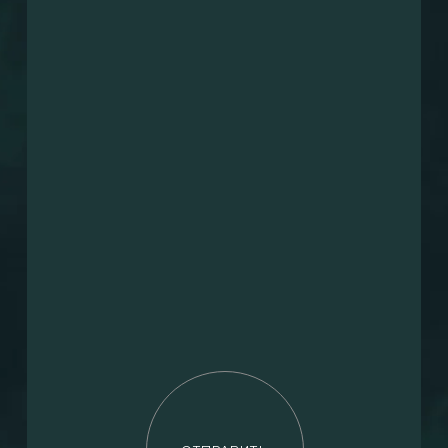
+1(000)000-0000
Email
Сообщение
Я согласен с
обработкой персональных данных
а также с
политикой конфиденциальности
Я даю согласие на направление рекламных рассылок
ОТПРАВИТЬ