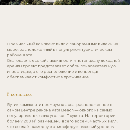
районе Ката.
Благодаря высокой ликвидности и потенциалу доходной
аренды проект представляет собой привлекательную
инвестицию, а его расположение и концепция
обеспечивают комфортное проживание.
В комплексе
Бутик‑комьюнити премиум‑класса, расположенное в
самом центре района Kata Beach — одного из самых
популярных пляжных уголков Пхукета. На территории
более 7 200 м² размещены всего восемь частных вилл,
что создаёт камерную атмосферу и высокий уровень
приватности. Каждая резиденция открывает панорамный
вид на море. Инфраструктура комплекса включает
современный Clubhouse в стиле Kerry Hill.
Круглосуточная охрана и профессиональное управление
обеспечивают комфорт и безопасность, а расположение
сочетает уединённость с удобным доступом к пляжам,
кафе, ресторанам и основным туристическим
достопримечательностям.
На вилле
Виллы с панорамными видами на море, выполненные в
современном тропическом стиле, отличаются