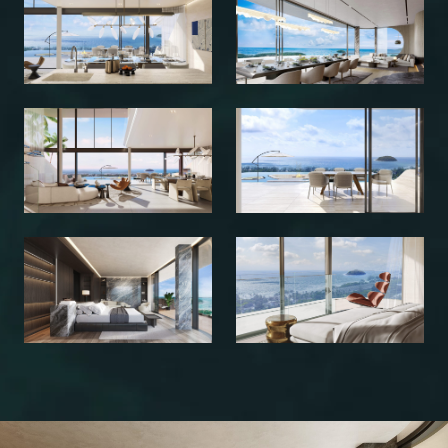
Ваше имя
+1(000)000-0000
Ваш email
Я согласен с
обработкой персональных данных
, а
также с
политикой конфиденциальности
Я даю согласие на направление рекламных
рассылок
ОТПРАВИТЬ