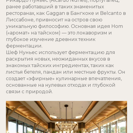
Рикардо Нуньес (Ricardo Nunes), португалец,
ранее работавший в таких знаменитых
ресторанах, как Gaggan в Бангкоке и Belcanto в
Лиссабоне, привносит на остров свою
уникальную философию. Основная идея Hom
(«аромат» на тайском) — это локаворизм и
глубокое изучение древних техник
ферментации.
Шеф Нуньес использует ферментацию для
раскрытия новых, неожиданных вкусов в
знакомых тайских ингредиентах, таких как
листья бетеля, пандан или местные фрукты. Он
создает «эфирные» кулинарные впечатления,
основанные на нулевых отходах и глубокой
связи с природой.