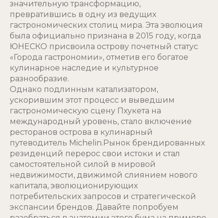
значительную трансформацию,
превратившись в одну из ведущих
гастрономических столиц мира. Эта эволюция
была официально признана в 2015 году, когда
ЮНЕСКО присвоила острову почетный статус
«Города гастрономии», отметив его богатое
кулинарное наследие и культурное
разнообразие.
Однако подлинным катализатором,
ускорившим этот процесс и выведшим
гастрономическую сцену Пхукета на
международный уровень, стало включение
ресторанов острова в кулинарный
путеводитель Michelin.Рынок брендированных
резиденций перерос свои истоки и стал
самостоятельной силой в мировой
недвижимости, движимой слиянием нового
капитала, эволюционирующих
потребительских запросов и стратегической
экспансии брендов. Давайте попробуем
разобраться в анатомии этого бума на примере